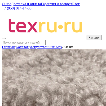
О нас
Доставка и оплата
Гарантия и возврат
Блог
+7 (950) 014-14-03
Каталог
Главная
/
Каталог
/
Искусственный мех
/
Alaska