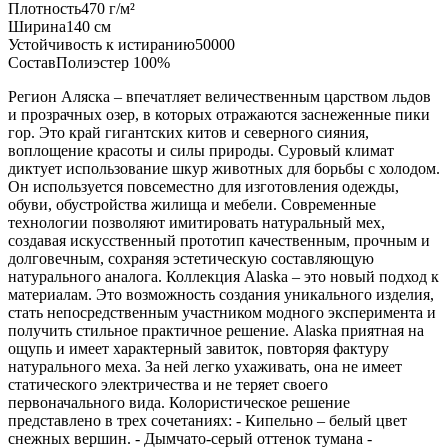
Плотность
470 г/м²
Ширина
140 см
Устойчивость к истиранию
50000
Состав
Полиэстер 100%
Регион Aляска – впечатляет величественным царством льдов
и прозрачных озер, в которых отражаются заснеженные пики
гор. Это край гигантских китов и северного сияния,
воплощение красоты и силы природы. Суровый климат
диктует использование шкур животных для борьбы с холодом.
Он используется повсеместно для изготовления одежды,
обуви, обустройства жилища и мебели. Современные
технологии позволяют имитировать натуральный мех,
создавая искусственный прототип качественным, прочным и
долговечным, сохраняя эстетическую составляющую
натурального аналога. Коллекция Alaska – это новый подход к
материалам. Это возможность создания уникального изделия,
стать непосредственным участником модного эксперимента и
получить стильное практичное решение. Alaska приятная на
ощупь и имеет характерный завиток, повторяя фактуру
натурального меха. За ней легко ухаживать, она не имеет
статического электричества и не теряет своего
первоначального вида. Колористическое решение
представлено в трех сочетаниях: - Кипельно – белый цвет
снежных вершин. - Дымчато-серый оттенок тумана -